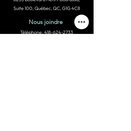
Suite 100, Québec, QC, G1G 4C8
Nous joindre
Téléphone.
418-624-2733
Télécopieur.
418-624-5398
info@cliniquetraitcarre.ca