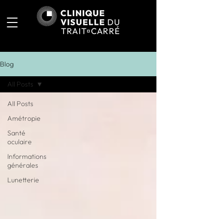
Blog
All Posts
All Posts
Amétropie
Santé
oculaire
Informations
générales
Lunetterie