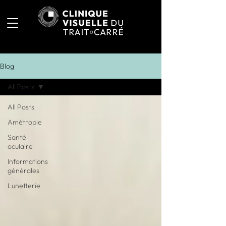
Blog
All Posts
All Posts
Amétropie
Santé
oculaire
Informations
générales
Lunetterie