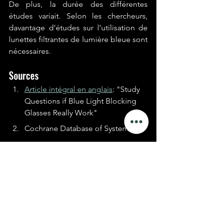
De plus, la durée des différentes 
études variait. Selon les chercheurs, 
davantage d’études sur l’utilisation de 
lunettes filtrantes de lumière bleue sont 
nécessaires.
Sources
Article intégral en anglais
: "Study 
Questions if Blue Light Blocking 
Glasses Really Work"
Cochrane Database of Systematic 
Reviews: "Blue‐light filtering 
spectacle lenses for visual 
performance, sleep, and macular 
health in adults."