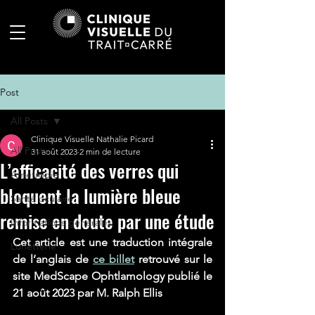
Post
All Posts
Clinique Visuelle Nathalie Picard
All Posts
31 août 2023
2 min de lecture
L’efficacité des verres qui
Amétropie
bloquent la lumière bleue
Santé oculaire
remise en doute par une étude
Informations générales
Cet article est une traduction intégrale 
Lunetterie
de l’anglais de 
ce billet
 retrouvé sur le 
site MedScape Ophtlamology publié le 
21 août 2023 par M. Ralph Ellis